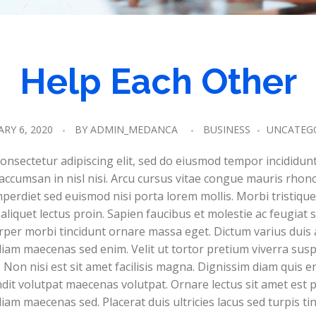
Help Each Other
RY 6, 2020
BY
ADMIN_MEDANCA
BUSINESS
UNCATEG
onsectetur adipiscing elit, sed do eiusmod tempor incididun
 accumsan in nisl nisi. Arcu cursus vitae congue mauris rhonc
mperdiet sed euismod nisi porta lorem mollis. Morbi tristiqu
 aliquet lectus proin. Sapien faucibus et molestie ac feugiat 
rper morbi tincidunt ornare massa eget. Dictum varius duis 
 diam maecenas sed enim. Velit ut tortor pretium viverra sus
. Non nisi est sit amet facilisis magna. Dignissim diam quis e
it volutpat maecenas volutpat. Ornare lectus sit amet est pl
diam maecenas sed. Placerat duis ultricies lacus sed turpis tin