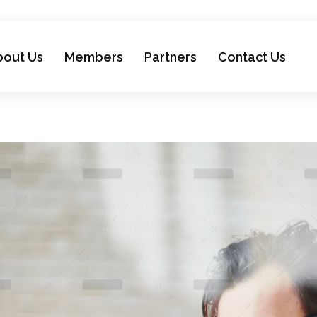
bout Us
Members
Partners
Contact Us